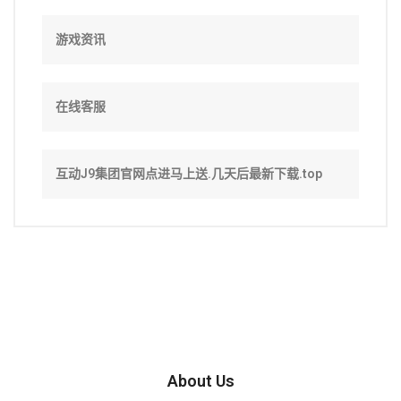
游戏资讯
在线客服
互动J9集团官网点进马上送.几天后最新下载.top
About Us