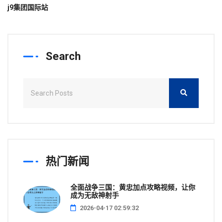
j9集团国际站
Search
热门新闻
全面战争三国：黄忠加点攻略视频，让你
成为无敌神射手
2026-04-17 02:59:32