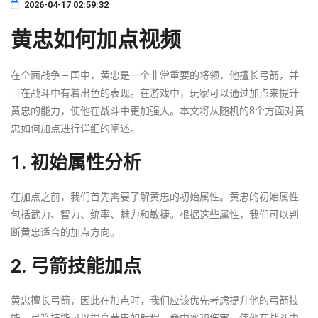
2026-04-17 02:59:32
黄忠如何加点视频
在全面战争三国中，黄忠是一个非常重要的将领，他擅长弓箭，并
且在战斗中有着出色的表现。在游戏中，玩家可以通过加点来提升
黄忠的能力，使他在战斗中更加强大。本文将从随机的8个方面对黄
忠如何加点进行详细的阐述。
1. 初始属性分析
在加点之前，我们首先需要了解黄忠的初始属性。黄忠的初始属性
包括武力、智力、统率、魅力和敏捷。根据这些属性，我们可以判
断黄忠适合的加点方向。
2. 弓箭技能加点
黄忠擅长弓箭，因此在加点时，我们应该优先考虑提升他的弓箭技