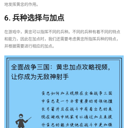
地发挥黄忠的作用。
6. 兵种选择与加点
在游戏中，黄忠可以指挥不同的兵种。不同的兵种有着不同的特点
和能力，因此在加点时，我们还需要考虑黄忠所指挥兵种的特点，
并根据需要进行相应的加点。