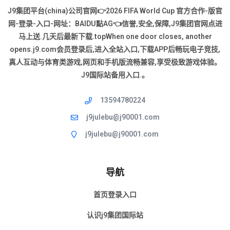
J9集团平台(china)公司官网👉2026 FIFA World Cup 官方合作-版官
网-登录-入口-网址：BAIDU點AG👈信誉,安全,保障,J9集团官网点进
马上送.几天后最新下载.topWhen one door closes, another
opens.j9.com会员登录后,进入全站入口,下载APP后畅玩电子竞技,
真人互动与体育类游戏,网页和手机版流畅兼容,享受极致游戏体验。
J9国际站备用入口.。
13594780224
j9julebu@j90001.com
j9julebu@j90001.com
导航
首页登录入口
认识j9集团国际站